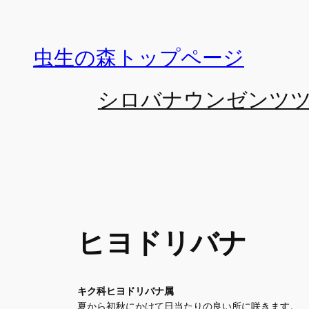
内
容
を
虫生の森トップページ
ス
キ
シロバナウンゼンツ
ッ
プ
ヒヨドリバナ
キク科ヒヨドリバナ属
夏から初秋にかけて日当たりの良い所に咲きます。