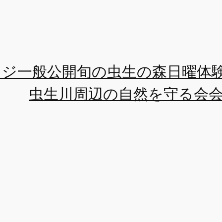
ツジ一般公開
旬の虫生の森
日曜体
虫生川周辺の自然を守る会