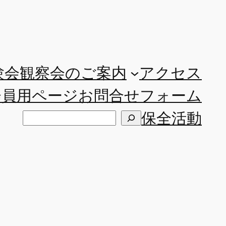
験会観察会のご案内
アクセス
会員用ページ
お問合せフォーム
保全活動
検
索